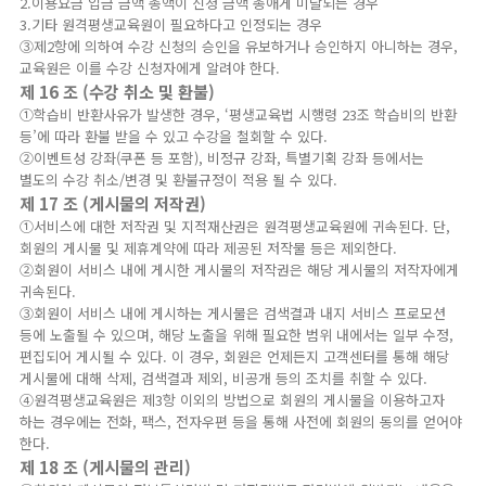
2.이용요금 입금 금액 총액이 신청 금액 총애게 미달되는 경우
3.기타 원격평생교육원이 필요하다고 인정되는 경우
③제2항에 의하여 수강 신청의 승인을 유보하거나 승인하지 아니하는 경우,
교육원은 이를 수강 신청자에게 알려야 한다.
제 16 조 (수강 취소 및 환불)
①학습비 반환사유가 발생한 경우, ‘평생교육법 시행령 23조 학습비의 반환
등’에 따라 환불 받을 수 있고 수강을 철회할 수 있다.
②이벤트성 강좌(쿠폰 등 포함), 비정규 강좌, 특별기획 강좌 등에서는
별도의 수강 취소/변경 및 환불규정이 적용 될 수 있다.
제 17 조 (게시물의 저작권)
①서비스에 대한 저작권 및 지적재산권은 원격평생교육원에 귀속된다. 단,
회원의 게시물 및 제휴계약에 따라 제공된 저작물 등은 제외한다.
②회원이 서비스 내에 게시한 게시물의 저작권은 해당 게시물의 저작자에게
귀속된다.
③회원이 서비스 내에 게시하는 게시물은 검색결과 내지 서비스 프로모션
등에 노출될 수 있으며, 해당 노출을 위해 필요한 범위 내에서는 일부 수정,
편집되어 게시될 수 있다. 이 경우, 회원은 언제든지 고객센터를 통해 해당
게시물에 대해 삭제, 검색결과 제외, 비공개 등의 조치를 취할 수 있다.
④원격평생교육원은 제3항 이외의 방법으로 회원의 게시물을 이용하고자
하는 경우에는 전화, 팩스, 전자우편 등을 통해 사전에 회원의 동의를 얻어야
한다.
제 18 조 (게시물의 관리)