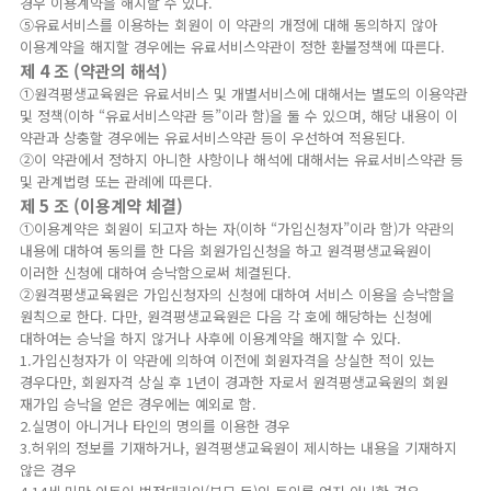
경우 이용계약을 해지할 수 있다.
⑤유료서비스를 이용하는 회원이 이 약관의 개정에 대해 동의하지 않아
이용계약을 해지할 경우에는 유료서비스약관이 정한 환불정책에 따른다.
제 4 조 (약관의 해석)
①원격평생교육원은 유료서비스 및 개별서비스에 대해서는 별도의 이용약관
및 정책(이하 “유료서비스약관 등”이라 함)을 둘 수 있으며, 해당 내용이 이
약관과 상충할 경우에는 유료서비스약관 등이 우선하여 적용된다.
②이 약관에서 정하지 아니한 사항이나 해석에 대해서는 유료서비스약관 등
및 관계법령 또는 관례에 따른다.
제 5 조 (이용계약 체결)
①이용계약은 회원이 되고자 하는 자(이하 “가입신청자”이라 함)가 약관의
내용에 대하여 동의를 한 다음 회원가입신청을 하고 원격평생교육원이
이러한 신청에 대하여 승낙함으로써 체결된다.
②원격평생교육원은 가입신청자의 신청에 대하여 서비스 이용을 승낙함을
원칙으로 한다. 다만, 원격평생교육원은 다음 각 호에 해당하는 신청에
대하여는 승낙을 하지 않거나 사후에 이용계약을 해지할 수 있다.
1.가입신청자가 이 약관에 의하여 이전에 회원자격을 상실한 적이 있는
경우다만, 회원자격 상실 후 1년이 경과한 자로서 원격평생교육원의 회원
재가입 승낙을 얻은 경우에는 예외로 함.
2.실명이 아니거나 타인의 명의를 이용한 경우
3.허위의 정보를 기재하거나, 원격평생교육원이 제시하는 내용을 기재하지
않은 경우