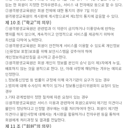
없는 한 회원이 지정한 전자우편주소, 서비스 내 전자메모 등으로 할 수 있다.
②원격평생교육원은 회원 전체에 대한 통지의 경우 7일 이상
원격평생교육원의 게시판에 게시함으로써 제1항의 통지에 갈음할 수 있다.
제 10 조 ("학교"의 의무)
①원격평생교육원은 관련법과 이 약관이 금지하거나 미풍양속에 반하는
행위를 하지 않으며, 계속적이고 안정적으로 서비스를 제공하기 위하여
최선을 다하여 노력한다.
②원격평생교육원은 회원이 안전하게 서비스를 이용할 수 있도록 개인정보
(신용정보 포함)보호를 위해 보안시스템을 갖추어야 하며
개인정보취급방침을 공시하고 준수한다.
③원격평생교육원은 회원 개인의 정보를 본인의 승낙 없이 제3자에게 누설,
배포하지 않는 것을 원칙으로 한다. 단, 아래 사항에 해당하는 겨우는 예외로
인정한다.
1.정보통신망법 등 법률의 규정에 의해 국가기관의 요구가 있는 경우
2.범죄에 대해 수사상의 목적이 있거나 정보통신윤리위원회의 요청이 있는
경우
3.기타 관계법령이 정한 절차에 따른 요청이 있는 경우
④원격평생교육원은 서비스 이용과 관련하여 회원으로부터 제기된 의견이나
불만이 정당하다고 인정할 경우에는 이를 처리하여야 한다. 회원이 제기한
의견이나 불만사항에 대해서는 게시판을 활용하거나 전자우편 등을 통하여
회원에게 처리과정 및 결과를 전달한다.
제 11 조 ("회원"의 의무)