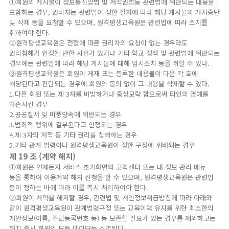
①회원의 게시물이 정보통신망법 및 저작권법등 관련법에 위반되는 내용을
포함하는 경우, 권리자는 관련법이 정한 절차에 따라 해당 게시물의 게시중단
및 삭제 등을 요청할 수 있으며, 원격평생교육원은 관련법에 따라 조치를
취하여야 한다.
②원격평생교육원은 전항에 따른 권리자의 요청이 없는 경우라도
권리침해가 인정될 만한 사유가 있거나 기타 학교 정책 및 관련법에 위반되는
경우에는 관련법에 따라 해당 게시물에 대해 임시조치 등을 취할 수 있다.
③원격평생교육원은 회원이 게재 또는 등록한 내용물이 다음 각 호에
해당된다고 판단되는 경우에 회원의 동의 없이 그 내용을 삭제할 수 있다.
1.다른 회원 또는 제 3자를 비방하거나 중상모략 함으로써 타인의 명예를
훼손시킨 경우
2.공공질서 및 미풍양속에 위반되는 경우
3.범죄적 행위에 결부된다고 인정되는 경우
4.제 3자의 저작 등 기타 권리를 침해하는 경우
5.기타 관계 법령이나 원격평생교육원이 정한 구정에 위배되는 경우
제 19 조 (계약 해지)
①회원은 언제든지 서비스 초기화면의 고객센터 또는 내 정보 관리 메뉴
등을 통하여 이용계약 해지 신청을 할 수 있으며, 원격평생교육원은 관련법
등이 정하는 바에 따라 이를 즉시 처리하여야 한다.
②회원이 계약을 해지할 경우, 관련법 및 개인정보취급방침에 따라 아래와
같이 원격평생교육원이 관계법령규정 또는 교육이력 유지를 위한 최소한의
개안정보(이름, 주민등록번호 등) 등 보존할 필요가 있는 경우를 제외하고는
해지 즉시 회원의 모든 데이터는 소멸된다.