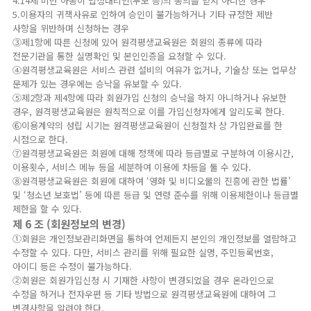
4.14세 미만 아동이 법정대리인(부모 등)의 동의를 얻지 아니한 경우
5.이용자의 귀책사유로 인하여 승인이 불가능하거나 기타 규정한 제반
사항을 위반하며 신청하는 경우
③제1항에 따른 신청에 있어 원격평생교육원은 회원의 종류에 따라
전문기관을 통한 실명확인 및 본인인증을 요청할 수 있다.
④원격평생교육원은 서비스 관련 설비의 여유가 없거나, 기술상 또는 업무상
문제가 있는 경우에는 승낙을 유보할 수 있다.
⑤제2항과 제4항에 따라 회원가입 신청의 승낙을 하지 아니하거나 유보한
경우, 원격평생교육원은 원칙적으로 이를 가입신청자에게 알리도록 한다.
⑥이용계약의 성립 시기는 원격평생교육원이 신청절차 상 가입완료를 한
시점으로 한다.
⑦원격평생교육원은 회원에 대해 정책에 따라 등급별로 구분하여 이용시간,
이용횟수, 서비스 메뉴 등을 세분하여 이용에 차등을 둘 수 있다.
⑧원격평생교육원은 회원에 대하여 ‘영화 및 비디오물의 진흥에 관한 법률’
및 ‘청소년 보호법’ 등에 따른 등급 및 연령 준수를 위해 이용제한이나 등급별
제한을 할 수 있다.
제 6 조 (회원정보의 변경)
①회원은 개인정보관리화면을 통하여 언제든지 본인의 개인정보를 열람하고
수정할 수 있다. 다만, 서비스 관리를 위해 필요한 실명, 주민등록번호,
아이디 등은 수정이 불가능하다.
②회원은 회원가입신청 시 기재한 사항이 변경되었을 경우 온라인으로
수정을 하거나 전자우편 등 기타 방법으로 원격평생교육원에 대하여 그
변경사항을 알려야 한다.