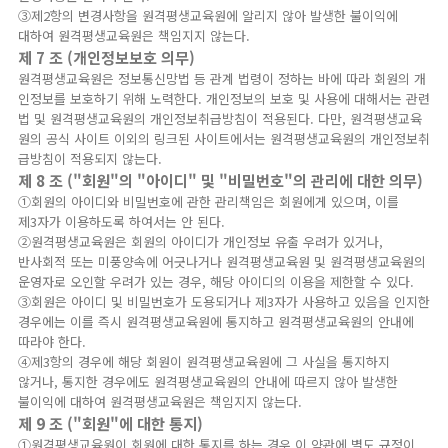
③제2항의 변경사항을 원격평생교육원에 알리지 않아 발생한 불이익에
대하여 원격평생교육원은 책임지지 않는다.
제 7 조 (개인정보보호 의무)
원격평생교육원은 정보통신망법 등 관계 법령이 정하는 바에 따라 회원의 개
인정보를 보호하기 위해 노력한다. 개인정보의 보호 및 사용에 대해서는 관련
법 및 원격평생교육원의 개인정보취급방침이 적용된다. 다만, 원격평생교육
원의 공식 사이트 이외의 링크된 사이트에서는 원격평생교육원의 개인정보취
급방침이 적용되지 않는다.
제 8 조 ("회원"의 "아이디" 및 "비밀번호"의 관리에 대한 의무)
①회원의 아이디와 비밀번호에 관한 관리책임은 회원에게 있으며, 이를
제3자가 이용하도록 하여서는 안 된다.
②원격평생교육원은 회원의 아이디가 개인정보 유출 우려가 있거나,
반사회적 또는 미풍양속에 어긋나거나 원격평생교육원 및 원격평생교육원의
운영자로 오인할 우려가 있는 경우, 해당 아이디의 이용을 제한할 수 있다.
③회원은 아이디 및 비밀번호가 도용되거나 제3자가 사용하고 있음을 인지한
경우에는 이를 즉시 원격평생교육원에 통지하고 원격평생교육원의 안내에
따라야 한다.
④제3항의 경우에 해당 회원이 원격평생교육원에 그 사실을 통지하지
않거나, 통지한 경우에도 원격평생교육원의 안내에 따르지 않아 발생한
불이익에 대하여 원격평생교육원은 책임지지 않는다.
제 9 조 ("회원"에 대한 통지)
①원격평생교육원이 회원에 대한 통지를 하는 경우 이 약관에 별도 규정이