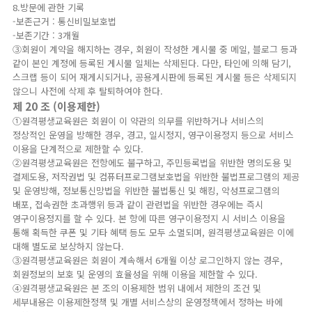
8.방문에 관한 기록
-보존근거 : 통신비밀보호법
-보존기간 : 3개월
③회원이 계약을 해지하는 경우, 회원이 작성한 게시물 중 메일, 블로그 등과
같이 본인 계정에 등록된 게시물 일체는 삭제된다. 다만, 타인에 의해 담기,
스크랩 등이 되어 재게시되거나, 공용게시판에 등록된 게시물 등은 삭제되지
않으니 사전에 삭제 후 탈퇴하여야 한다.
제 20 조 (이용제한)
①원격평생교육원은 회원이 이 약관의 의무를 위반하거나 서비스의
정상적인 운영을 방해한 경우, 경고, 일시정지, 영구이용정지 등으로 서비스
이용을 단계적으로 제한할 수 있다.
②원격평생교육원은 전항에도 불구하고, 주민등록법을 위반한 명의도용 및
결제도용, 저작권법 및 컴퓨터프로그램보호법을 위반한 불법프로그램의 제공
및 운영방해, 정보통신망법을 위반한 불법통신 및 해킹, 악성프로그램의
배포, 접속권한 초과행위 등과 같이 관련법을 위반한 경우에는 즉시
영구이용정지를 할 수 있다. 본 항에 따른 영구이용정지 시 서비스 이용을
통해 획득한 쿠폰 및 기타 혜택 등도 모두 소멸되며, 원격평생교육원은 이에
대해 별도로 보상하지 않는다.
③원격평생교육원은 회원이 계속해서 6개월 이상 로그인하지 않는 경우,
회원정보의 보호 및 운영의 효율성을 위해 이용을 제한할 수 있다.
④원격평생교육원은 본 조의 이용제한 범위 내에서 제한의 조건 및
세부내용은 이용제한정책 및 개별 서비스상의 운영정책에서 정하는 바에